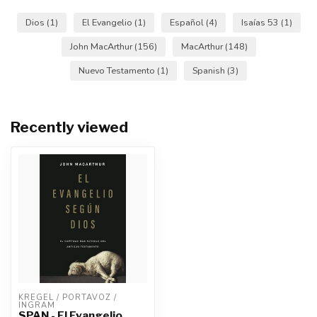
Dios
(1)
El Evangelio
(1)
Español
(4)
Isaías 53
(1)
John MacArthur
(156)
MacArthur
(148)
Nuevo Testamento
(1)
Spanish
(3)
Recently viewed
KREGEL / PORTAVOZ / 
INGRAM
SPAN - El Evangelio