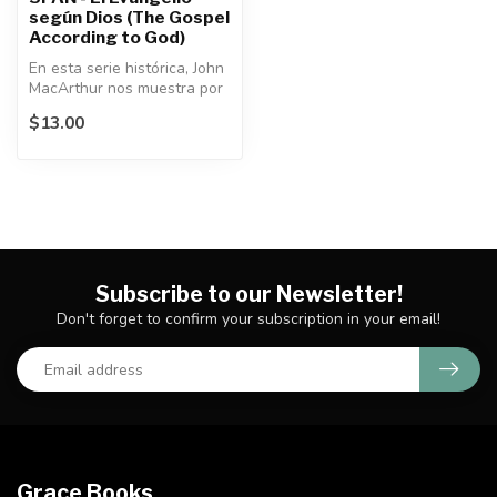
según Dios (The Gospel
According to God)
En esta serie histórica, John
MacArthur nos muestra por
qué Isaías 53 es llamado...
$13.00
Subscribe to our Newsletter!
Don't forget to confirm your subscription in your email!
Grace Books