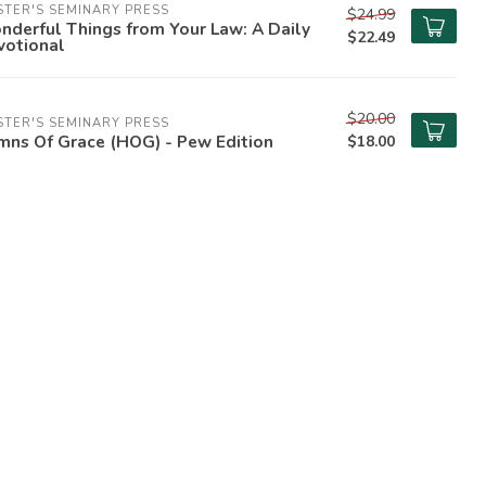
TER'S SEMINARY PRESS
$24.99
derful Things from Your Law: A Daily
$22.49
votional
$20.00
TER'S SEMINARY PRESS
mns Of Grace (HOG) - Pew Edition
$18.00