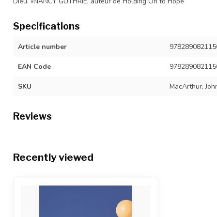
Dieu. »NANCY GUTHRIE, auteur de Holding On to Hope
Specifications
Article number
978289082115
EAN Code
978289082115
SKU
MacArthur, Joh
Reviews
Recently viewed