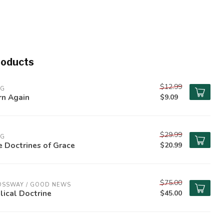
roducts
$12.99
PG
rn Again
$9.09
$29.99
PG
 Doctrines of Grace
$20.99
$75.00
OSSWAY / GOOD NEWS
lical Doctrine
$45.00