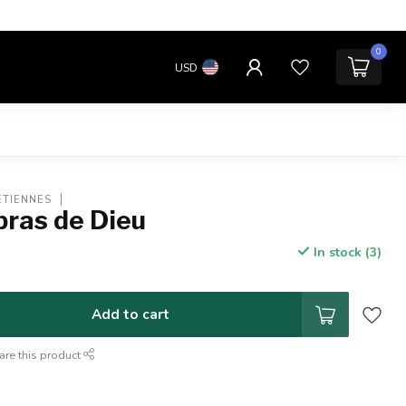
0
USD
ETIENNES
bras de Dieu
In stock (3)
Add to cart
are this product