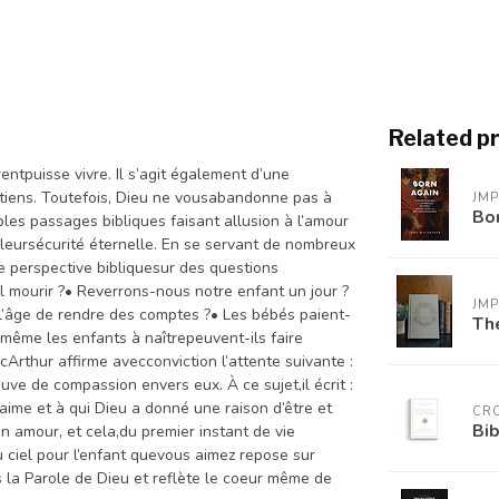
Related p
entpuisse vivre. Il s’agit également d’une
tiens. Toutefois, Dieu ne vousabandonne pas à
JM
Bo
ples passages bibliques faisant allusion à l’amour
leursécurité éternelle. En se servant de nombreux
e perspective bibliquesur des questions
l mourir ?• Reverrons-nous notre enfant un jour ?
JM
l’âge de rendre des comptes ?• Les bébés paient-
The
 même les enfants à naîtrepeuvent-ils faire
cArthur affirme avecconviction l’attente suivante :
uve de compassion envers eux. À ce sujet,il écrit :
ime et à qui Dieu a donné une raison d’être et
CR
Bib
 amour, et cela,du premier instant de vie
u ciel pour l’enfant quevous aimez repose sur
s la Parole de Dieu et reflète le coeur même de