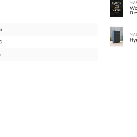
MAS
Won
De
6
MAS
Hy
6
n