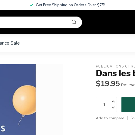
Get Free Shipping on Orders Over $75!
ance Sale
PUBLICATIONS CHR
Dans les 
$19.95
Excl. tax
Add to compare
Sh