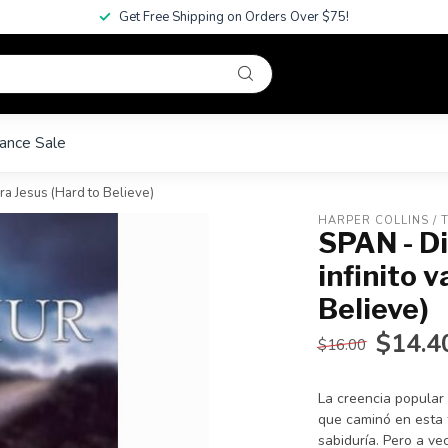
Get Free Shipping on Orders Over $75!
ance Sale
ura Jesus (Hard to Believe)
HARPER COLLINS /
SPAN - Dif
infinito 
Believe)
$14.4
$16.00
La creencia popular 
que caminó en esta 
sabiduría. Pero a ve