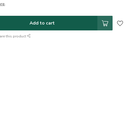
ore
.
Add to cart
are this product