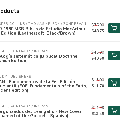
roducts
PER COLLINS / THOMAS NELSON / ZONDERVAN
$75.00
 1960 MSB Biblia de Estudio MacArthur,
$48.75
 Edition (Leathersoft, Black/Brown)
GEL / PORTAVOZ / INGRAM
$45.00
logía sistemática (Biblical Doctrine:
$40.50
nish Edition)
ODY PUBLISHERS
$13.00
N - Fundamentos de la Fe | Edición
udiantil (FOF, Fundamentals of the Faith,
$11.70
dent edition)
GEL / PORTAVOZ / INGRAM
$14.99
ergonzados del Evangelio - New Cover
$13.49
hamed of the Gospel - Spanish)