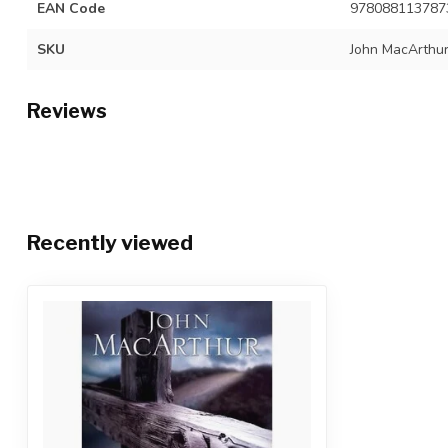
EAN Code
978088113787
SKU
John MacArthu
Reviews
Recently viewed