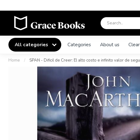
All categories
Categories
About us
Clear
Home
/
SPAN - Dificil de Creer: El alto costo e infinito valor de seg