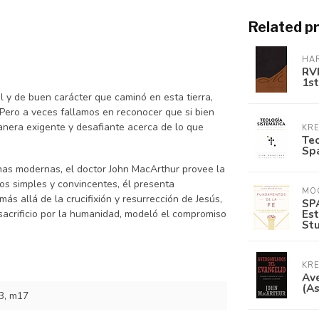
Related p
HAR
RVR
1st
l y de buen carácter que caminó en esta tierra,
Pero a veces fallamos en reconocer que si bien
anera exigente y desafiante acerca de lo que
KRE
Teo
Spa
anas modernas, el doctor John MacArthur provee la
nos simples y convincentes, él presenta
MO
s allá de la crucifixión y resurrección de Jesús,
SPA
Est
sacrificio por la humanidad, modeló el compromiso
Stu
KRE
Av
(As
3, m17